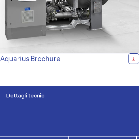
Aquarius Brochure
zoli
L
Dettagli tecnici
otti
te
atti